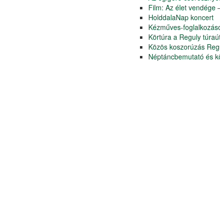
Film: Az élet vendége
HolddalaNap koncert
Kézműves-foglalkozás
Körtúra a Reguly túraú
Közös koszorúzás Regu
Néptáncbemutató és k
Vándorfényképész
Álom az őshazáról – b
„GeoFolk” kiállítás meg
Alkotóházak hétvégéje
Dubniczay Napok Zircen
2019. Húsvét
5. Zirci Mézeskalács-falu
Farsang 2021.
Karácsonyi kézműves foglalk
Kertbarátok ünnepe
Múzeumok Éjszakája 2021. jú
Novemberi kézműves foglalk
Pályázati felhívás
Rokon Népek Napja 2019
Szent Borbála-nap
Április alkotó szombatok