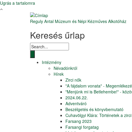
Ugrás a tartalomra
Reguly Antal Múzeum és Népi Kézműves Alkotóház
Keresés űrlap
Intézmény
Névadónkról
Hírek
Zirci nők
"A fájdalom vonata" - Megemlékezés
"Menjünk mi is Betlehembe!" - közös
2024.06.22.
Adventváró
Beszélgetés és könyvbemutató
Cuhavölgyi Klára: Történetek a zirc
Farsang 2023
Farsangi forgatag