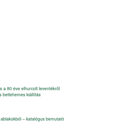
 a 80 éve elhurcolt leventékről
 betlehemes kiállítás
i ablakokból – katalógus bemutató