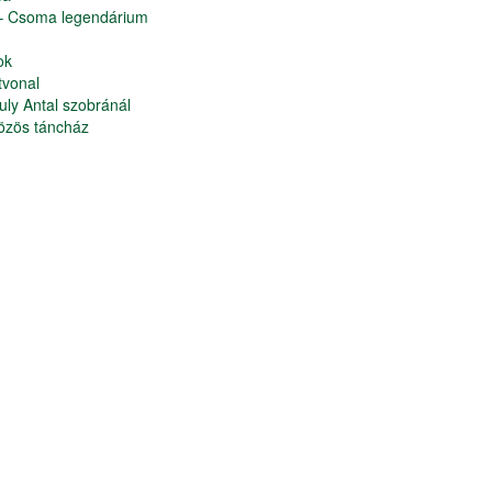
 – Csoma legendárium
ok
tvonal
ly Antal szobránál
özös táncház
eszélgetés az őshaza kereséséről
nyitója
ozás
nius 26.
ozások