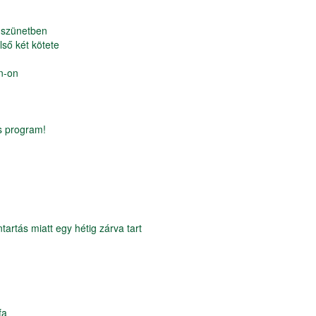
 szünetben
lső két kötete
n-on
s program!
tartás miatt egy hétig zárva tart
fa