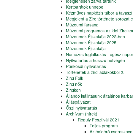
Ideiglenesen zárva tartunk
Kertbarátok ünnepe
Kézműves napközis tábor a tavaszi
Megjelent a Zirc története sorozat e
Múzeumi farsang
Múzeumi programok az idei ZircIko
Múzeumok Éjszakája 2022-ben
Múzeumok Éjszakája 2025.
Múzeumok Éjszakája
Nemezes foglalkozás - egész napo
Nyitvatartás a hosszú hétvégén
Pünkösdi nyitvatartás
Történetek a zirci ablakokból 2.
Zirci Folk
Zirci nők
Zircikon
Állandó kiállításunk általános karban
Álláspályázat
Őszi nyitvatartás
Archívum (hírek)
Reguly Fesztivál 2021
Teljes program
Az égigérő cseresznye