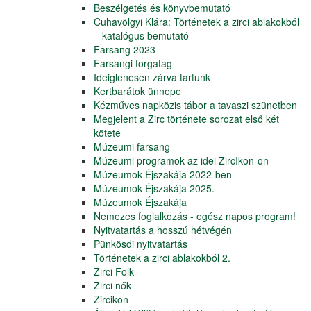
Beszélgetés és könyvbemutató
Cuhavölgyi Klára: Történetek a zirci ablakokból
– katalógus bemutató
Farsang 2023
Farsangi forgatag
Ideiglenesen zárva tartunk
Kertbarátok ünnepe
Kézműves napközis tábor a tavaszi szünetben
Megjelent a Zirc története sorozat első két
kötete
Múzeumi farsang
Múzeumi programok az idei ZircIkon-on
Múzeumok Éjszakája 2022-ben
Múzeumok Éjszakája 2025.
Múzeumok Éjszakája
Nemezes foglalkozás - egész napos program!
Nyitvatartás a hosszú hétvégén
Pünkösdi nyitvatartás
Történetek a zirci ablakokból 2.
Zirci Folk
Zirci nők
Zircikon