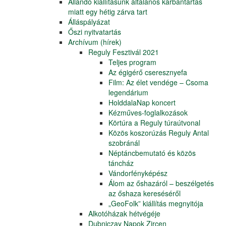
Állandó kiállításunk általános karbantartás
miatt egy hétig zárva tart
Álláspályázat
Őszi nyitvatartás
Archívum (hírek)
Reguly Fesztivál 2021
Teljes program
Az égigérő cseresznyefa
Film: Az élet vendége – Csoma
legendárium
HolddalaNap koncert
Kézműves-foglalkozások
Körtúra a Reguly túraútvonal
Közös koszorúzás Reguly Antal
szobránál
Néptáncbemutató és közös
táncház
Vándorfényképész
Álom az őshazáról – beszélgetés
az őshaza kereséséről
„GeoFolk” kiállítás megnyitója
Alkotóházak hétvégéje
Dubniczay Napok Zircen