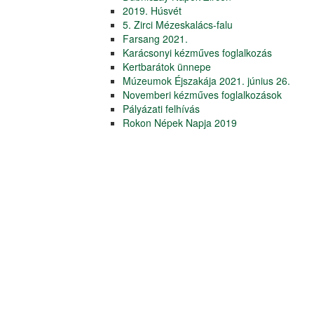
2019. Húsvét
5. Zirci Mézeskalács-falu
Farsang 2021.
Karácsonyi kézműves foglalkozás
Kertbarátok ünnepe
Múzeumok Éjszakája 2021. június 26.
Novemberi kézműves foglalkozások
Pályázati felhívás
Rokon Népek Napja 2019
Szent Borbála-nap
Április alkotó szombatok
Ünnepi nyitva tartás
Anyák-napi kézművesnap
Karácsonyi ajándékkészítő hétvége
Alkotószerda 1. bútorfestés
Előadás a Magyar Kultúra Napja
alkalmából
Kézműves tanfolyamok 2019/1
Rendkívüli közlemény
Nyitva tartás
Belépőjegyek
Kapcsolat