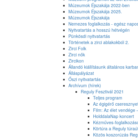
Múzeumok Éjszakája 2022-ben
Múzeumok Éjszakája 2025.
Múzeumok Éjszakája
Nemezes foglalkozás - egész napo
Nyitvatartás a hosszú hétvégén
Pünkösdi nyitvatartás
Történetek a zirci ablakokból 2.
Zirci Folk
Zirci nők
Zircikon
Állandó kiállításunk általános karban
Álláspályázat
Őszi nyitvatartás
Archívum (hírek)
Reguly Fesztivál 2021
Teljes program
Az égigérő cseresznye
Film: Az élet vendége
HolddalaNap koncert
Kézműves-foglalkozás
Körtúra a Reguly túraú
Közös koszorúzás Regu