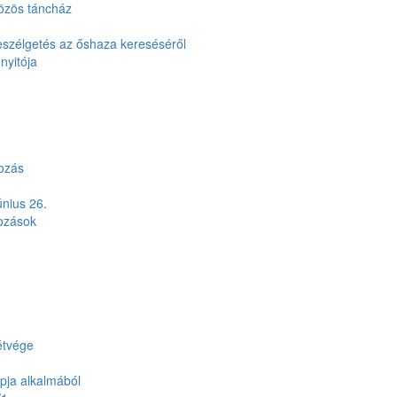
özös táncház
eszélgetés az őshaza kereséséről
nyitója
ozás
nius 26.
ozások
étvége
pja alkalmából