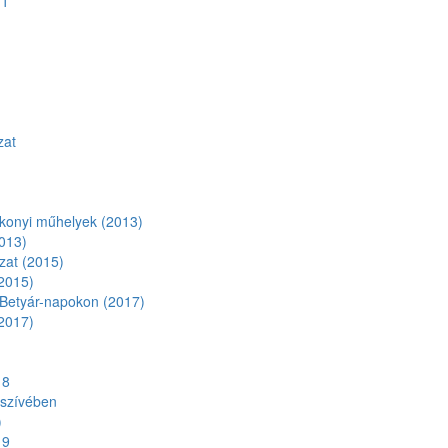
/1
zat
konyi műhelyek (2013)
013)
zat (2015)
2015)
Betyár-napokon (2017)
2017)
18
 szívében
)
19