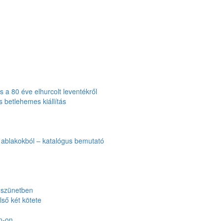
 a 80 éve elhurcolt leventékről
 betlehemes kiállítás
i ablakokból – katalógus bemutató
 szünetben
lső két kötete
n-on