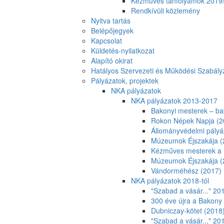
Kézműves tanfolyamok 2019
Rendkívüli közlemény
Nyitva tartás
Belépőjegyek
Kapcsolat
Küldetés-nyilatkozat
Alapító okirat
Hatályos Szervezeti és Működési Szabály
Pályázatok, projektek
NKA pályázatok
NKA pályázatok 2013-2017
Bakonyi mesterek – ba
Rokon Népek Napja (2
Állományvédelmi pályá
Múzeumok Éjszakája (
Kézműves mesterek a 
Múzeumok Éjszakája (
Vándorméhész (2017)
NKA pályázatok 2018-tól
"Szabad a vásár..." 20
300 éve újra a Bakony
Dubniczay-kötet (2018
"Szabad a vásár..." 20