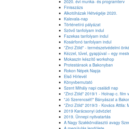
2020. évi munka- és programterv
Finisszázs
Alkotóházak Hétvégéje 2020.
Kalevala-nap
Történetíró pályázat
Szövő tanfolyam indul
Fazekas tanfolyam indul
Kosárfonó tanfolyam indul
"Zirci Zöld" - természetvédelmi ön
Kézzel, tűvel, gyapjúval – egy mes
Mokaszin készítő workshop
Protestánsok a Bakonyban
Rokon Népek Napja
Első Hírlevél
Könyvbemutató
Szent Mihály napi családi nap
"Zirci Zöld" 2019/1 - Holnap c. film 
"Jó Szerencsét!" Bányászat a Bak
"Zirci Zöld" 2019/3 - Kovács Attila:
2019 Karácsonyi üdvözlet
2019. Ünnepi nyitvatartás
A Nagy Szakkörválasztó avagy Szen
A megújulás lendülete