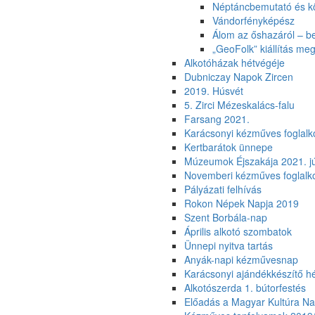
Néptáncbemutató és k
Vándorfényképész
Álom az őshazáról – b
„GeoFolk” kiállítás meg
Alkotóházak hétvégéje
Dubniczay Napok Zircen
2019. Húsvét
5. Zirci Mézeskalács-falu
Farsang 2021.
Karácsonyi kézműves foglalk
Kertbarátok ünnepe
Múzeumok Éjszakája 2021. jú
Novemberi kézműves foglalk
Pályázati felhívás
Rokon Népek Napja 2019
Szent Borbála-nap
Április alkotó szombatok
Ünnepi nyitva tartás
Anyák-napi kézművesnap
Karácsonyi ajándékkészítő h
Alkotószerda 1. bútorfestés
Előadás a Magyar Kultúra Na