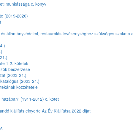
zeti munkássága c. könyv
te (2019-2020)
)
)
a és állományvédelmi, restaurálás tevékenységhez szükséges szakma 
4.)
.)
21.)
ete 1-2. kötetek
özök beszerzése
zat (2023-24.)
és katalógus (2023-24.)
tékának közzététele
ét hazában” (1911-2012) c. kötet
ndó kiállítás elnyerte Az Év Kiállítása 2022 díjat
6.