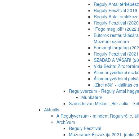
Reguly Antal térképés
Reguly Fesztivál 2019
Reguly Antal emlékeze
Reguly Fesztivál (2020
"Fogd meg jól!" (2022.
Bútorok restaurálásár
Múzeum számára
Farsangi forgatag (202
Reguly Fesztivál (2021
SZABAD A VÁSÁR! (20
Vida Beáta: Zirc történ
Állományvédelmi eszk
Állományvédelmi pályá
„Zirci nők” - kiállítás 
Regulyverzum - Reguly Antal hagya
Munkaterv
Szűcs István Miklós: „Bér Júlia – k
Aktuális
A Regulyversum - mindent Regulyról c. álla
Archívum
Reguly Fesztivál
Múzeumok Éjszakája 2021. június 2