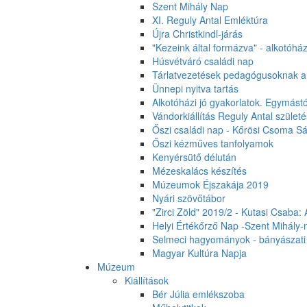
Szent Mihály Nap
XI. Reguly Antal Emléktúra
Újra Christkindl-járás
"Kezeink által formázva" - alkotóhá
Húsvétváró családi nap
Tárlatvezetések pedagógusoknak a 
Ünnepi nyitva tartás
Alkotóházi jó gyakorlatok. Egymást
Vándorkiállítás Reguly Antal szület
Őszi családi nap - Kőrösi Csoma 
Őszi kézműves tanfolyamok
Kenyérsütő délután
Mézeskalács készítés
Múzeumok Éjszakája 2019
Nyári szövőtábor
"Zirci Zöld" 2019/2 - Kutasi Csaba
Helyi Értékőrző Nap -Szent Mihály-
Selmeci hagyományok - bányászati k
Magyar Kultúra Napja
Múzeum
Kiállítások
Bér Júlia emlékszoba