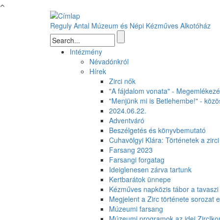
Ugrás a tartalomra
Reguly Antal Múzeum és Népi Kézműves Alkotóház
Keresés űrlap
Intézmény
Névadónkról
Hírek
Zirci nők
"A fájdalom vonata" - Megemlékezés
"Menjünk mi is Betlehembe!" - közös
2024.06.22.
Adventváró
Beszélgetés és könyvbemutató
Cuhavölgyi Klára: Történetek a zirc
Farsang 2023
Farsangi forgatag
Ideiglenesen zárva tartunk
Kertbarátok ünnepe
Kézműves napközis tábor a tavaszi
Megjelent a Zirc története sorozat e
Múzeumi farsang
Múzeumi programok az idei ZircIko