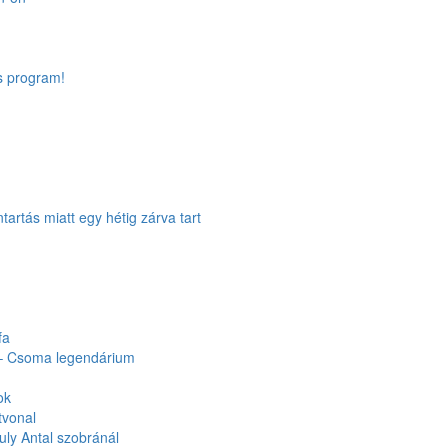
s program!
tartás miatt egy hétig zárva tart
fa
 – Csoma legendárium
ok
tvonal
ly Antal szobránál