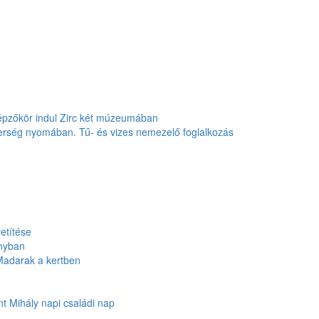
képzőkör indul Zirc két múzeumában
terség nyomában. Tű- és vizes nemezelő foglalkozás
vetítése
onyban
 Madarak a kertben
t Mihály napi családi nap