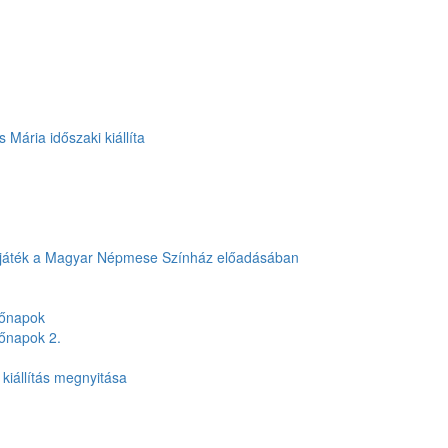
 Mária időszaki kiállíta
zínjáték a Magyar Népmese Színház előadásában
vőnapok
vőnapok 2.
kiállítás megnyitása