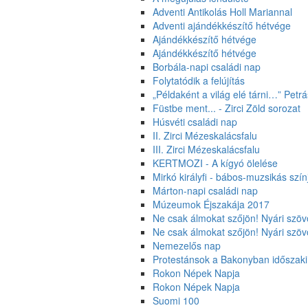
Adventi Antikolás Holl Mariannal
Adventi ajándékkészítő hétvége
Ajándékkészítő hétvége
Ajándékkészítő hétvége
Borbála-napi családi nap
Folytatódik a felújítás
„Példaként a világ elé tárni…” Petrás
Füstbe ment... - Zirci Zöld sorozat
Húsvéti családi nap
II. Zirci Mézeskalácsfalu
III. Zirci Mézeskalácsfalu
KERTMOZI - A kígyó ölelése
Mirkó királyfi - bábos-muzsikás s
Márton-napi családi nap
Múzeumok Éjszakája 2017
Ne csak álmokat szőjön! Nyári szö
Ne csak álmokat szőjön! Nyári szö
Nemezelős nap
Protestánsok a Bakonyban időszaki 
Rokon Népek Napja
Rokon Népek Napja
Suomi 100