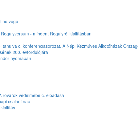
zi hétvége
Regulyversum - mindent Regulyról kiállításban
ól tanulva c. konferenciasorozat. A Népi Kézműves Alkotóházak Ország
ésének 200. évfordulójára
Sándor nyomában
: A rovarok védelmébe c. előadása
napi családi nap
iállítás