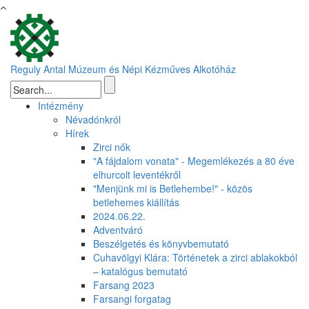
Ugrás a tartalomra
Reguly Antal Múzeum és Népi Kézműves Alkotóház
Keresés űrlap
Intézmény
Névadónkról
Hírek
Zirci nők
"A fájdalom vonata" - Megemlékezés a 80 éve
elhurcolt leventékről
"Menjünk mi is Betlehembe!" - közös
betlehemes kiállítás
2024.06.22.
Adventváró
Beszélgetés és könyvbemutató
Cuhavölgyi Klára: Történetek a zirci ablakokból
– katalógus bemutató
Farsang 2023
Farsangi forgatag