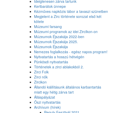
Ideiglenesen zárva tartunk
Kertbarátok ünnepe
Kézműves napközis tábor a tavaszi szünetben
Megjelent a Zirc története sorozat első két
kötete
Múzeumi farsang
Múzeumi programok az idei ZircIkon-on
Múzeumok Éjszakája 2022-ben
Múzeumok Éjszakája 2025.
Múzeumok Éjszakája
Nemezes foglalkozás - egész napos program!
Nyitvatartás a hosszú hétvégén
Pünkösdi nyitvatartás
Történetek a zirci ablakokból 2.
Zirci Folk
Zirci nők
Zircikon
Állandó kiállításunk általános karbantartás
miatt egy hétig zárva tart
Álláspályázat
Őszi nyitvatartás
Archívum (hírek)
Reguly Fesztivál 2021