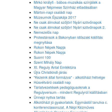
Mirkó királyfi - bábos-muzsikás színjáték a
Magyar Népmese Színház előadásában
Márton-napi családi nap
Múzeumok Éjszakája 2017
Ne csak álmokat szőjön! Nyári szövőnapok
Ne csak álmokat szőjön! Nyári szövőnapok 2.
Nemezelős nap
Protestánsok a Bakonyban időszaki kiállítás
megnyitása
Rokon Népek Napja
Rokon Népek Napja
Suomi 100
Szent Mihály Nap
XI. Reguly Antal Emléktúra
Újra Christkindl-járás
"Kezeink által formázva" - alkotóházi hétvége
Húsvétváró családi nap
Tárlatvezetések pedagógusoknak a
Regulyversum - mindent Regulyról kiállításban
Ünnepi nyitva tartás
Alkotóházi jó gyakorlatok. Egymástól tanulva c.
konferenciasorozat. A Népi Kézműves