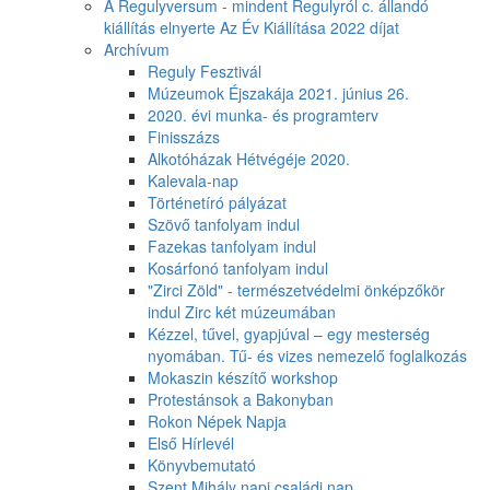
A Regulyversum - mindent Regulyról c. állandó
kiállítás elnyerte Az Év Kiállítása 2022 díjat
Archívum
Reguly Fesztivál
Múzeumok Éjszakája 2021. június 26.
2020. évi munka- és programterv
Finisszázs
Alkotóházak Hétvégéje 2020.
Kalevala-nap
Történetíró pályázat
Szövő tanfolyam indul
Fazekas tanfolyam indul
Kosárfonó tanfolyam indul
"Zirci Zöld" - természetvédelmi önképzőkör
indul Zirc két múzeumában
Kézzel, tűvel, gyapjúval – egy mesterség
nyomában. Tű- és vizes nemezelő foglalkozás
Mokaszin készítő workshop
Protestánsok a Bakonyban
Rokon Népek Napja
Első Hírlevél
Könyvbemutató
Szent Mihály napi családi nap