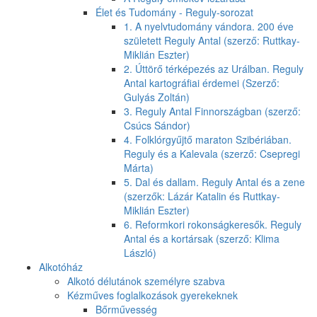
Élet és Tudomány - Reguly-sorozat
1. A nyelvtudomány vándora. 200 éve
született Reguly Antal (szerző: Ruttkay-
Miklián Eszter)
2. Úttörő térképezés az Urálban. Reguly
Antal kartográfiai érdemei (Szerző:
Gulyás Zoltán)
3. Reguly Antal Finnországban (szerző:
Csúcs Sándor)
4. Folklórgyűjtő maraton Szibériában.
Reguly és a Kalevala (szerző: Csepregi
Márta)
5. Dal és dallam. Reguly Antal és a zene
(szerzők: Lázár Katalin és Ruttkay-
Miklián Eszter)
6. Reformkori rokonságkeresők. Reguly
Antal és a kortársak (szerző: Klima
László)
Alkotóház
Alkotó délutánok személyre szabva
Kézműves foglalkozások gyerekeknek
Bőrművesség