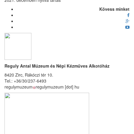
2021. decemberi nyitva tartás
Kövess minket
Reguly Antal Múzeum és Népi Kézműves Alkotóház
8420 Zirc, Rákóczi tér 10.
Tel.: +36/30/237-6493
regulymuzeum
regulymuzeum
[dot]
hu