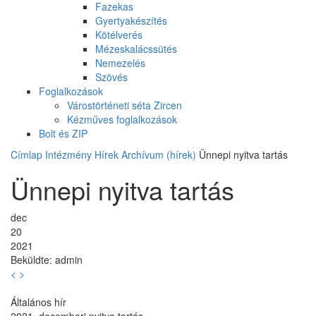
Fazekas
Gyertyakészítés
Kötélverés
Mézeskalácssütés
Nemezelés
Szövés
Foglalkozások
Várostörténeti séta Zircen
Kézműves foglalkozások
Bolt és ZIP
Címlap
Intézmény
Hírek
Archívum (hírek)
Ünnepi nyitva tartás
Ünnepi nyitva tartás
dec
20
2021
Beküldte:
admin
<
>
Általános hír