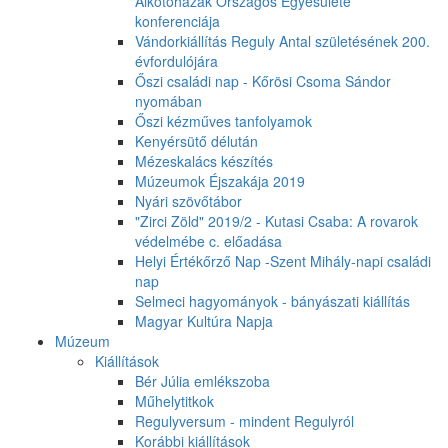
Alkotóházak Országos Egyesülete
konferenciája
Vándorkiállítás Reguly Antal születésének 200.
évfordulójára
Őszi családi nap - Kőrösi Csoma Sándor
nyomában
Őszi kézműves tanfolyamok
Kenyérsütő délután
Mézeskalács készítés
Múzeumok Éjszakája 2019
Nyári szövőtábor
"Zirci Zöld" 2019/2 - Kutasi Csaba: A rovarok
védelmébe c. előadása
Helyi Értékőrző Nap -Szent Mihály-napi családi
nap
Selmeci hagyományok - bányászati kiállítás
Magyar Kultúra Napja
Múzeum
Kiállítások
Bér Júlia emlékszoba
Műhelytitkok
Regulyversum - mindent Regulyról
Korábbi kiállítások