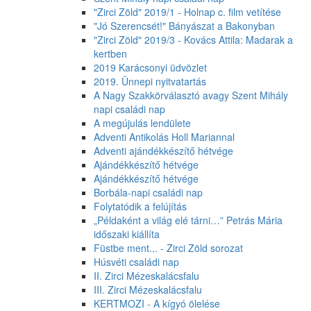
"Zirci Zöld" 2019/1 - Holnap c. film vetítése
"Jó Szerencsét!" Bányászat a Bakonyban
"Zirci Zöld" 2019/3 - Kovács Attila: Madarak a
kertben
2019 Karácsonyi üdvözlet
2019. Ünnepi nyitvatartás
A Nagy Szakkörválasztó avagy Szent Mihály
napi családi nap
A megújulás lendülete
Adventi Antikolás Holl Mariannal
Adventi ajándékkészítő hétvége
Ajándékkészítő hétvége
Ajándékkészítő hétvége
Borbála-napi családi nap
Folytatódik a felújítás
„Példaként a világ elé tárni…” Petrás Mária
időszaki kiállíta
Füstbe ment... - Zirci Zöld sorozat
Húsvéti családi nap
II. Zirci Mézeskalácsfalu
III. Zirci Mézeskalácsfalu
KERTMOZI - A kígyó ölelése