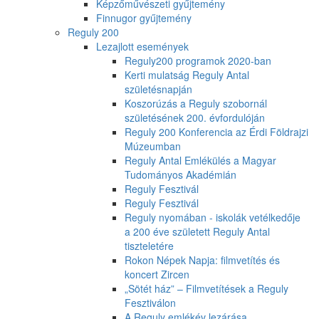
Képzőművészeti gyűjtemény
Finnugor gyűjtemény
Reguly 200
Lezajlott események
Reguly200 programok 2020-ban
Kerti mulatság Reguly Antal
születésnapján
Koszorúzás a Reguly szobornál
születésének 200. évfordulóján
Reguly 200 Konferencia az Érdi Földrajzi
Múzeumban
Reguly Antal Emlékülés a Magyar
Tudományos Akadémián
Reguly Fesztivál
Reguly Fesztivál
Reguly nyomában - iskolák vetélkedője
a 200 éve született Reguly Antal
tiszteletére
Rokon Népek Napja: filmvetítés és
koncert Zircen
„Sötét ház” – Filmvetítések a Reguly
Fesztiválon
A Reguly emlékév lezárása