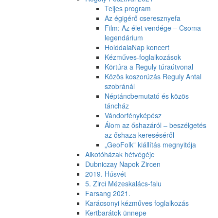
Teljes program
Az égigérő cseresznyefa
Film: Az élet vendége – Csoma
legendárium
HolddalaNap koncert
Kézműves-foglalkozások
Körtúra a Reguly túraútvonal
Közös koszorúzás Reguly Antal
szobránál
Néptáncbemutató és közös
táncház
Vándorfényképész
Álom az őshazáról – beszélgetés
az őshaza kereséséről
„GeoFolk” kiállítás megnyitója
Alkotóházak hétvégéje
Dubniczay Napok Zircen
2019. Húsvét
5. Zirci Mézeskalács-falu
Farsang 2021.
Karácsonyi kézműves foglalkozás
Kertbarátok ünnepe