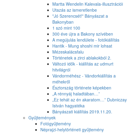
Martta Wendelin Kalevala-illusztrációi
Utazás az ismeretlenbe
"Jó Szerencsét!" Bányászat a
Bakonyban
1 szó mint 100
300 éve újra a Bakony szívében
A megújulás lendülete - fotókiállítás
Hantik - Mung shoshi mir lohsat
Mézeskalácsfalu
Történetek a zirci ablakokból 2.
Változó idők - kiállítás az udmurt
hitvilágról
Vándorméhész - Vándorkiállítás a
méhekről
Észtország története képekben
„A rénnyáj haladtában…”
„Ez tehát az én akaratom…” Dubniczay
István hagyatéka
Bányászati kiállítás 2019.11.20.
Gyűjtemények
Fotógyűjtemény
Néprajzi-helytörténeti gyűjtemény