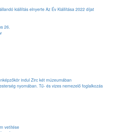
landó kiállítás elnyerte Az Év Kiállítása 2022 díjat
s 26.
v
 önképzőkör indul Zirc két múzeumában
mesterség nyomában. Tű- és vizes nemezelő foglalkozás
lm vetítése