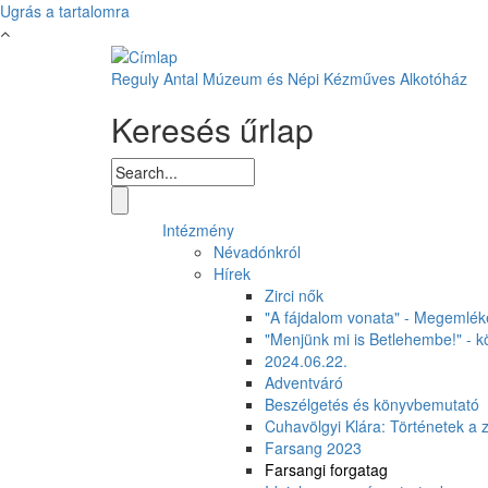
Ugrás a tartalomra
Reguly Antal Múzeum és Népi Kézműves Alkotóház
Keresés űrlap
Intézmény
Névadónkról
Hírek
Zirci nők
"A fájdalom vonata" - Megemléke
"Menjünk mi is Betlehembe!" - k
2024.06.22.
Adventváró
Beszélgetés és könyvbemutató
Cuhavölgyi Klára: Történetek a 
Farsang 2023
Farsangi forgatag