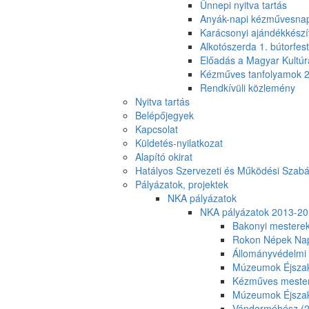
Ünnepi nyitva tartás
Anyák-napi kézművesna
Karácsonyi ajándékkészí
Alkotószerda 1. bútorfes
Előadás a Magyar Kultúr
Kézműves tanfolyamok 
Rendkívüli közlemény
Nyitva tartás
Belépőjegyek
Kapcsolat
Küldetés-nyilatkozat
Alapító okirat
Hatályos Szervezeti és Működési Szabá
Pályázatok, projektek
NKA pályázatok
NKA pályázatok 2013-2
Bakonyi mesterek
Rokon Népek Nap
Állományvédelmi 
Múzeumok Éjszak
Kézműves mester
Múzeumok Éjszak
Vándorméhész (