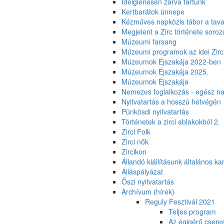
Ideiglenesen zárva tartunk
Kertbarátok ünnepe
Kézműves napközis tábor a tava
Megjelent a Zirc története soroza
Múzeumi farsang
Múzeumi programok az idei Zirc
Múzeumok Éjszakája 2022-ben
Múzeumok Éjszakája 2025.
Múzeumok Éjszakája
Nemezes foglalkozás - egész n
Nyitvatartás a hosszú hétvégén
Pünkösdi nyitvatartás
Történetek a zirci ablakokból 2.
Zirci Folk
Zirci nők
Zircikon
Állandó kiállításunk általános ka
Álláspályázat
Őszi nyitvatartás
Archívum (hírek)
Reguly Fesztivál 2021
Teljes program
Az égigérő csere