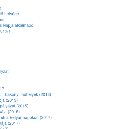
p
tő hétvége
tés
a Napja alkalmából
2019/1
lyzat
017
 – bakonyi műhelyek (2013)
ja (2013)
pályázat (2015)
ája (2015)
ek a Betyár-napokon (2017)
ája (2017)
2017)