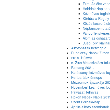
Film: Az élet ve
HolddalaNap kon
Kézműves-foglal
Körtúra a Reguly 
Közös koszorúzás
Néptáncbemutató
Vándorfényképés
Álom az őshazáró
„GeoFolk” kiállít
Alkotóházak hétvégéje
Dubniczay Napok Zircen
2019. Húsvét
5. Zirci Mézeskalács-falu
Farsang 2021.
Karácsonyi kézműves fo
Kertbarátok ünnepe
Múzeumok Éjszakája 2021
Novemberi kézműves fog
Pályázati felhívás
Rokon Népek Napja 201
Szent Borbála-nap
Április alkotó szombatok