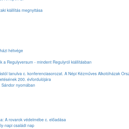
ki kiállítás megnyitása
óházi hétvége
 a Regulyversum - mindent Regulyról kiállításban
ástól tanulva c. konferenciasorozat. A Népi Kézműves Alkotóházak Ors
letésének 200. évfordulójára
ma Sándor nyomában
aba: A rovarok védelmébe c. előadása
ly-napi családi nap