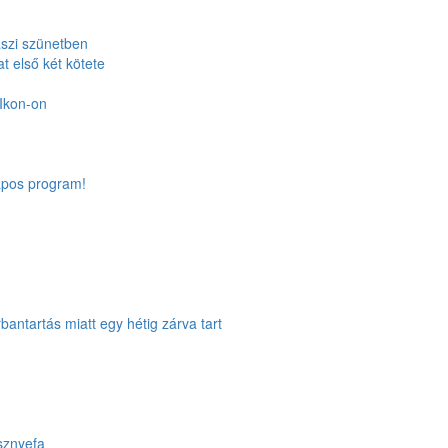
szi szünetben
t első két kötete
Ikon-on
apos program!
rbantartás miatt egy hétig zárva tart
sznyefa