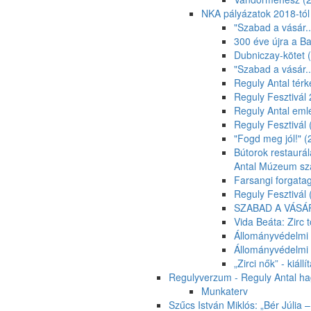
NKA pályázatok 2018-tól
"Szabad a vásár..
300 éve újra a B
Dubniczay-kötet 
"Szabad a vásár..
Reguly Antal tér
Reguly Fesztivál
Reguly Antal eml
Reguly Fesztivál 
"Fogd meg jól!" (
Bútorok restaurá
Antal Múzeum s
Farsangi forgatag
Reguly Fesztivál 
SZABAD A VÁSÁR
Vida Beáta: Zirc 
Állományvédelmi
Állományvédelmi 
„Zirci nők” - kiál
Regulyverzum - Reguly Antal ha
Munkaterv
Szűcs István Miklós: „Bér Júlia 