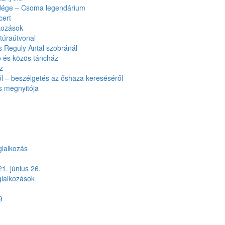
ndége – Csoma legendárium
cert
kozások
túraútvonal
 Reguly Antal szobránál
 és közös táncház
z
l – beszélgetés az őshaza kereséséről
ás megnyitója
glalkozás
. június 26.
lalkozások
9