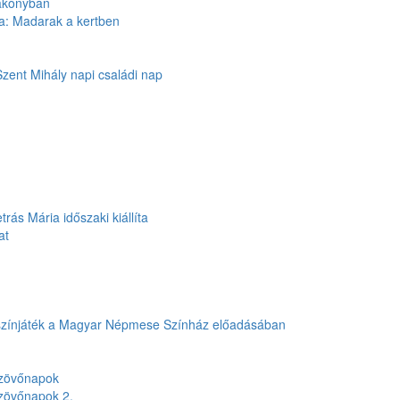
Bakonyban
ila: Madarak a kertben
zent Mihály napi családi nap
trás Mária időszaki kiállíta
at
s színjáték a Magyar Népmese Színház előadásában
szövőnapok
szövőnapok 2.