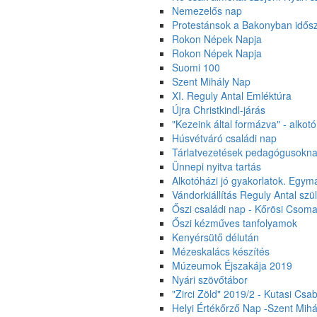
Nemezelős nap
Protestánsok a Bakonyban idősza
Rokon Népek Napja
Rokon Népek Napja
Suomi 100
Szent Mihály Nap
XI. Reguly Antal Emléktúra
Újra Christkindl-járás
"Kezeink által formázva" - alkot
Húsvétváró családi nap
Tárlatvezetések pedagógusoknak
Ünnepi nyitva tartás
Alkotóházi jó gyakorlatok. Egym
Vándorkiállítás Reguly Antal szü
Őszi családi nap - Kőrösi Cso
Őszi kézműves tanfolyamok
Kenyérsütő délután
Mézeskalács készítés
Múzeumok Éjszakája 2019
Nyári szövőtábor
"Zirci Zöld" 2019/2 - Kutasi Cs
Helyi Értékőrző Nap -Szent Mihá