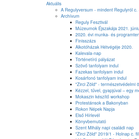
Aktuális
A Regulyversum - mindent Regulyról c. ál
Archívum
Reguly Fesztivál
Múzeumok Éjszakája 2021. júniu
2020. évi munka- és programter
Finisszázs
Alkotóházak Hétvégéje 2020.
Kalevala-nap
Történetíró pályázat
Szövő tanfolyam indul
Fazekas tanfolyam indul
Kosárfonó tanfolyam indul
"Zirci Zöld" - természetvédelmi
Kézzel, tűvel, gyapjúval – egy 
Mokaszin készítő workshop
Protestánsok a Bakonyban
Rokon Népek Napja
Első Hírlevél
Könyvbemutató
Szent Mihály napi családi nap
"Zirci Zöld" 2019/1 - Holnap c. fi