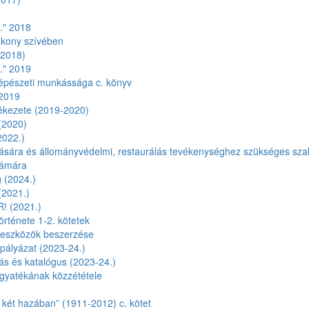
." 2018
akony szívében
(2018)
." 2019
képészeti munkássága c. könyv
 2019
ékezete (2019-2020)
(2020)
2022.)
lására és állományvédelmi, restaurálás tevékenységhez szükséges s
zámára
 (2024.)
(2021.)
! (2021.)
története 1-2. kötetek
 eszközök beszerzése
pályázat (2023-24.)
lítás és katalógus (2023-24.)
gyatékának közzététele
– két hazában” (1911-2012) c. kötet