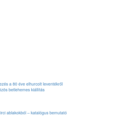
zés a 80 éve elhurcolt leventékről
özös betlehemes kiállítás
zirci ablakokból – katalógus bemutató