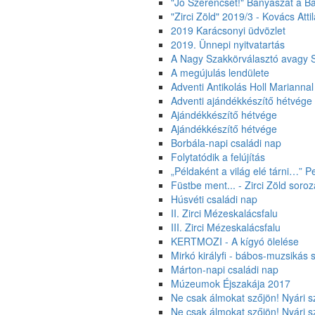
"Jó Szerencsét!" Bányászat a 
"Zirci Zöld" 2019/3 - Kovács Att
2019 Karácsonyi üdvözlet
2019. Ünnepi nyitvatartás
A Nagy Szakkörválasztó avagy S
A megújulás lendülete
Adventi Antikolás Holl Mariannal
Adventi ajándékkészítő hétvége
Ajándékkészítő hétvége
Ajándékkészítő hétvége
Borbála-napi családi nap
Folytatódik a felújítás
„Példaként a világ elé tárni…” Pe
Füstbe ment... - Zirci Zöld soroz
Húsvéti családi nap
II. Zirci Mézeskalácsfalu
III. Zirci Mézeskalácsfalu
KERTMOZI - A kígyó ölelése
Mirkó királyfi - bábos-muzsiká
Márton-napi családi nap
Múzeumok Éjszakája 2017
Ne csak álmokat szőjön! Nyári 
Ne csak álmokat szőjön! Nyári 