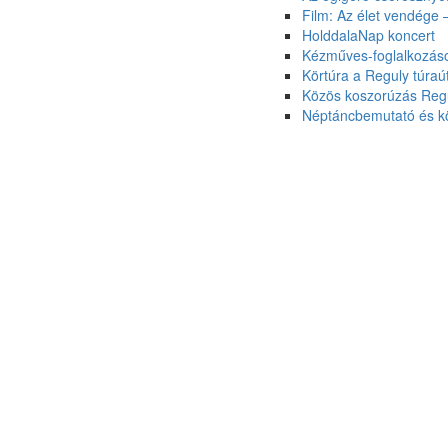
Film: Az élet vendége
HolddalaNap koncert
Kézműves-foglalkozás
Körtúra a Reguly túraú
Közös koszorúzás Regu
Néptáncbemutató és k
Vándorfényképész
Álom az őshazáról – b
„GeoFolk” kiállítás meg
Alkotóházak hétvégéje
Dubniczay Napok Zircen
2019. Húsvét
5. Zirci Mézeskalács-falu
Farsang 2021.
Karácsonyi kézműves foglalk
Kertbarátok ünnepe
Múzeumok Éjszakája 2021. jú
Novemberi kézműves foglalk
Pályázati felhívás
Rokon Népek Napja 2019
Szent Borbála-nap
Április alkotó szombatok