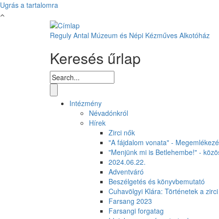
Ugrás a tartalomra
Reguly Antal Múzeum és Népi Kézműves Alkotóház
Keresés űrlap
Intézmény
Névadónkról
Hírek
Zirci nők
"A fájdalom vonata" - Megemlékezés
"Menjünk mi is Betlehembe!" - közös
2024.06.22.
Adventváró
Beszélgetés és könyvbemutató
Cuhavölgyi Klára: Történetek a zirc
Farsang 2023
Farsangi forgatag