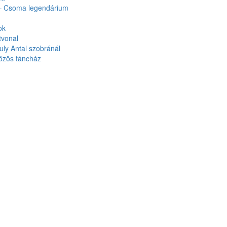
 – Csoma legendárium
ok
tvonal
ly Antal szobránál
özös táncház
eszélgetés az őshaza kereséséről
nyitója
ozás
nius 26.
ozások