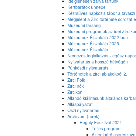
Ideiglenesen zárva tartunk
Kertbarátok ünnepe
Kézműves napközis tábor a tavaszi
Megjelent a Zirc története sorozat e
Múzeumi farsang
Múzeumi programok az idei ZircIko
Múzeumok Éjszakája 2022-ben
Múzeumok Éjszakája 2025.
Múzeumok Éjszakája
Nemezes foglalkozás - egész napo
Nyitvatartás a hosszú hétvégén
Pünkösdi nyitvatartás
Történetek a zirci ablakokból 2.
Zirci Folk
Zirci nők
Zircikon
Állandó kiállításunk általános karban
Álláspályázat
Őszi nyitvatartás
Archívum (hírek)
Reguly Fesztivál 2021
Teljes program
Az égigérő cseresznye