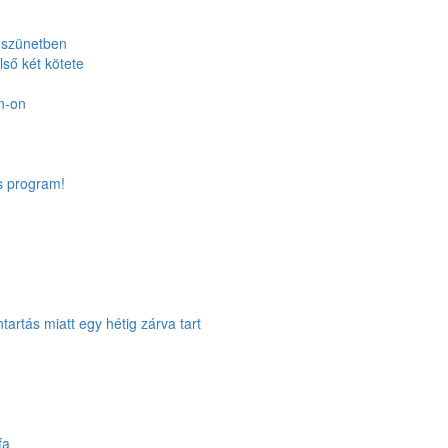
 szünetben
lső két kötete
n-on
s program!
tartás miatt egy hétig zárva tart
fa