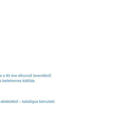
 a 80 éve elhurcolt leventékről
 betlehemes kiállítás
i ablakokból – katalógus bemutató