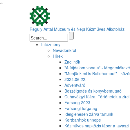
Ugrás a tartalomra
Reguly Antal Múzeum és Népi Kézműves Alkotóház
Keresés űrlap
Intézmény
Névadónkról
Hírek
Zirci nők
"A fájdalom vonata" - Megemlékezés
"Menjünk mi is Betlehembe!" - közös
2024.06.22.
Adventváró
Beszélgetés és könyvbemutató
Cuhavölgyi Klára: Történetek a zirc
Farsang 2023
Farsangi forgatag
Ideiglenesen zárva tartunk
Kertbarátok ünnepe
Kézműves napközis tábor a tavaszi