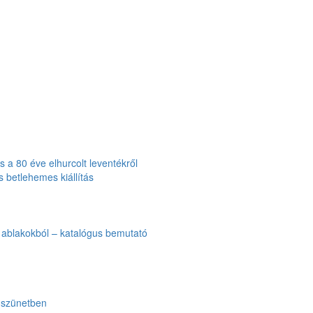
 a 80 éve elhurcolt leventékről
 betlehemes kiállítás
i ablakokból – katalógus bemutató
 szünetben