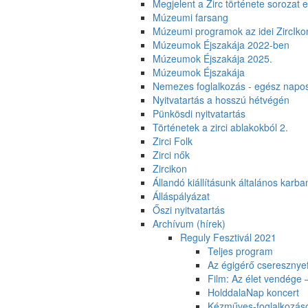
Megjelent a Zirc története sorozat e
Múzeumi farsang
Múzeumi programok az idei ZircIko
Múzeumok Éjszakája 2022-ben
Múzeumok Éjszakája 2025.
Múzeumok Éjszakája
Nemezes foglalkozás - egész napo
Nyitvatartás a hosszú hétvégén
Pünkösdi nyitvatartás
Történetek a zirci ablakokból 2.
Zirci Folk
Zirci nők
Zircikon
Állandó kiállításunk általános karban
Álláspályázat
Őszi nyitvatartás
Archívum (hírek)
Reguly Fesztivál 2021
Teljes program
Az égigérő cseresznye
Film: Az élet vendége
HolddalaNap koncert
Kézműves-foglalkozás