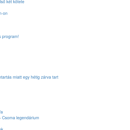
lső két kötete
n-on
s program!
tartás miatt egy hétig zárva tart
fa
 – Csoma legendárium
ok