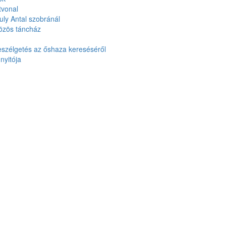
tvonal
ly Antal szobránál
özös táncház
eszélgetés az őshaza kereséséről
nyitója
ozás
nius 26.
ozások
étvége