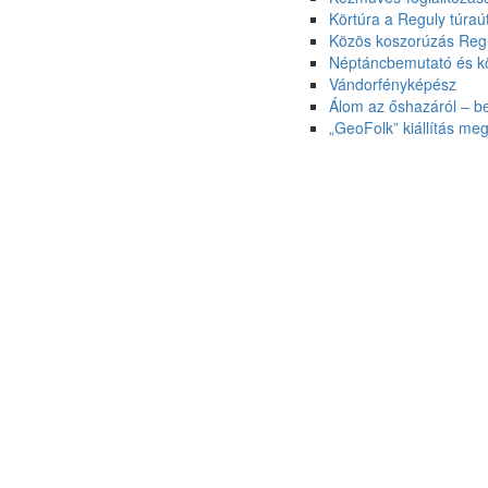
Körtúra a Reguly túraú
Közös koszorúzás Regu
Néptáncbemutató és k
Vándorfényképész
Álom az őshazáról – b
„GeoFolk” kiállítás meg
Alkotóházak hétvégéje
Dubniczay Napok Zircen
2019. Húsvét
5. Zirci Mézeskalács-falu
Farsang 2021.
Karácsonyi kézműves foglalk
Kertbarátok ünnepe
Múzeumok Éjszakája 2021. jú
Novemberi kézműves foglalk
Pályázati felhívás
Rokon Népek Napja 2019
Szent Borbála-nap
Április alkotó szombatok
Ünnepi nyitva tartás
Anyák-napi kézművesnap
Karácsonyi ajándékkészítő h