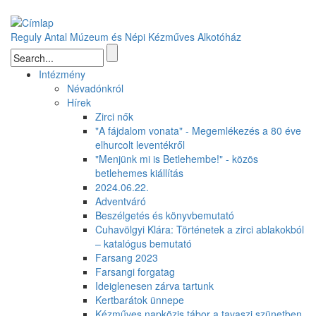
Ugrás a tartalomra
Reguly Antal Múzeum és Népi Kézműves Alkotóház
Keresés űrlap
Intézmény
Névadónkról
Hírek
Zirci nők
"A fájdalom vonata" - Megemlékezés a 80 éve
elhurcolt leventékről
"Menjünk mi is Betlehembe!" - közös
betlehemes kiállítás
2024.06.22.
Adventváró
Beszélgetés és könyvbemutató
Cuhavölgyi Klára: Történetek a zirci ablakokból
– katalógus bemutató
Farsang 2023
Farsangi forgatag
Ideiglenesen zárva tartunk
Kertbarátok ünnepe
Kézműves napközis tábor a tavaszi szünetben