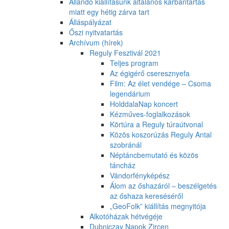
Állandó kiállításunk általános karbantartás
miatt egy hétig zárva tart
Álláspályázat
Őszi nyitvatartás
Archívum (hírek)
Reguly Fesztivál 2021
Teljes program
Az égigérő cseresznyefa
Film: Az élet vendége – Csoma
legendárium
HolddalaNap koncert
Kézműves-foglalkozások
Körtúra a Reguly túraútvonal
Közös koszorúzás Reguly Antal
szobránál
Néptáncbemutató és közös
táncház
Vándorfényképész
Álom az őshazáról – beszélgetés
az őshaza kereséséről
„GeoFolk” kiállítás megnyitója
Alkotóházak hétvégéje
Dubniczay Napok Zircen