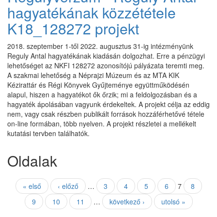
hagyatékának közzététele
K18_128272 projekt
2018. szeptember 1-től 2022. augusztus 31-ig intézményünk
Reguly Antal hagyatékának kiadásán dolgozhat. Erre a pénzügyi
lehetőséget az NKFI 128272 azonosítójú pályázata teremti meg.
A szakmai lehetőség a Néprajzi Múzeum és az MTA KIK
Kézirattár és Régi Könyvek Gyűjteménye együttműködésén
alapul, hiszen a hagyatékot ők őrzik; mi a feldolgozásban és a
hagyaték ápolásában vagyunk érdekeltek. A projekt célja az eddig
nem, vagy csak részben publikált források hozzáférhetővé tétele
on-line formában, több nyelven. A projekt részletei a mellékelt
kutatási tervben találhatók.
Oldalak
« első
‹ előző
…
3
4
5
6
7
8
9
10
11
…
következő ›
utolsó »