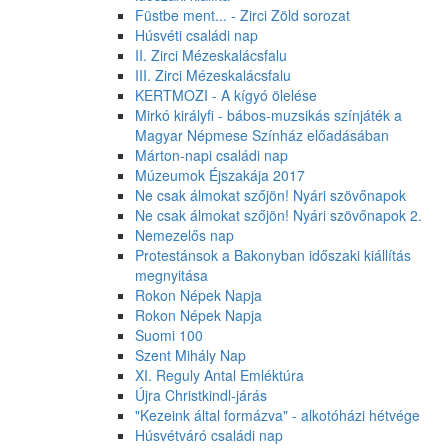
Füstbe ment... - Zirci Zöld sorozat
Húsvéti családi nap
II. Zirci Mézeskalácsfalu
III. Zirci Mézeskalácsfalu
KERTMOZI - A kígyó ölelése
Mirkó királyfi - bábos-muzsikás színjáték a
Magyar Népmese Színház előadásában
Márton-napi családi nap
Múzeumok Éjszakája 2017
Ne csak álmokat szőjön! Nyári szövőnapok
Ne csak álmokat szőjön! Nyári szövőnapok 2.
Nemezelős nap
Protestánsok a Bakonyban időszaki kiállítás
megnyitása
Rokon Népek Napja
Rokon Népek Napja
Suomi 100
Szent Mihály Nap
XI. Reguly Antal Emléktúra
Újra Christkindl-járás
"Kezeink által formázva" - alkotóházi hétvége
Húsvétváró családi nap