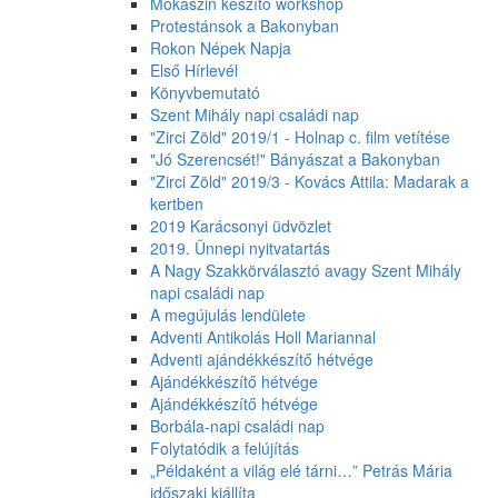
Mokaszin készítő workshop
Protestánsok a Bakonyban
Rokon Népek Napja
Első Hírlevél
Könyvbemutató
Szent Mihály napi családi nap
"Zirci Zöld" 2019/1 - Holnap c. film vetítése
"Jó Szerencsét!" Bányászat a Bakonyban
"Zirci Zöld" 2019/3 - Kovács Attila: Madarak a
kertben
2019 Karácsonyi üdvözlet
2019. Ünnepi nyitvatartás
A Nagy Szakkörválasztó avagy Szent Mihály
napi családi nap
A megújulás lendülete
Adventi Antikolás Holl Mariannal
Adventi ajándékkészítő hétvége
Ajándékkészítő hétvége
Ajándékkészítő hétvége
Borbála-napi családi nap
Folytatódik a felújítás
„Példaként a világ elé tárni…” Petrás Mária
időszaki kiállíta