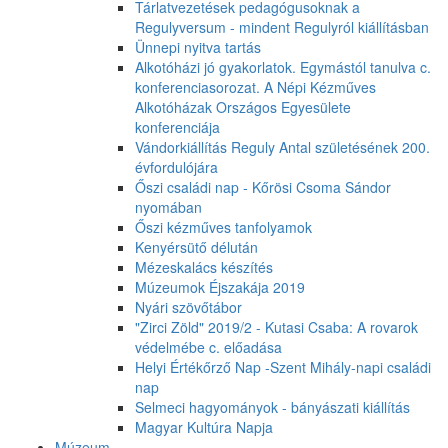
Tárlatvezetések pedagógusoknak a
Regulyversum - mindent Regulyról kiállításban
Ünnepi nyitva tartás
Alkotóházi jó gyakorlatok. Egymástól tanulva c.
konferenciasorozat. A Népi Kézműves
Alkotóházak Országos Egyesülete
konferenciája
Vándorkiállítás Reguly Antal születésének 200.
évfordulójára
Őszi családi nap - Kőrösi Csoma Sándor
nyomában
Őszi kézműves tanfolyamok
Kenyérsütő délután
Mézeskalács készítés
Múzeumok Éjszakája 2019
Nyári szövőtábor
"Zirci Zöld" 2019/2 - Kutasi Csaba: A rovarok
védelmébe c. előadása
Helyi Értékőrző Nap -Szent Mihály-napi családi
nap
Selmeci hagyományok - bányászati kiállítás
Magyar Kultúra Napja
Múzeum