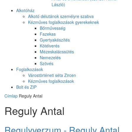
László)
Alkotóház
Alkotó délutánok személyre szabva
Kézműves foglalkozások gyerekeknek
Bőrművesség
Fazekas
Gyertyakészítés
Kötélverés
Mézeskalácssütés
Nemezelés
Szövés
Foglalkozások
Várostörténeti séta Zircen
Kézműves foglalkozások
Bolt és ZIP
Címlap
Reguly Antal
Reguly Antal
Regulyverzum - Reguly Antal