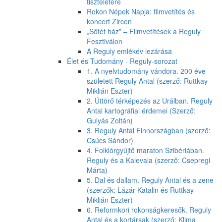
tiszteletére
Rokon Népek Napja: filmvetítés és
koncert Zircen
„Sötét ház” – Filmvetítések a Reguly
Fesztiválon
A Reguly emlékév lezárása
Élet és Tudomány - Reguly-sorozat
1. A nyelvtudomány vándora. 200 éve
született Reguly Antal (szerző: Ruttkay-
Miklián Eszter)
2. Úttörő térképezés az Urálban. Reguly
Antal kartográfiai érdemei (Szerző:
Gulyás Zoltán)
3. Reguly Antal Finnországban (szerző:
Csúcs Sándor)
4. Folklórgyűjtő maraton Szibériában.
Reguly és a Kalevala (szerző: Csepregi
Márta)
5. Dal és dallam. Reguly Antal és a zene
(szerzők: Lázár Katalin és Ruttkay-
Miklián Eszter)
6. Reformkori rokonságkeresők. Reguly
Antal és a kortársak (szerző: Klima