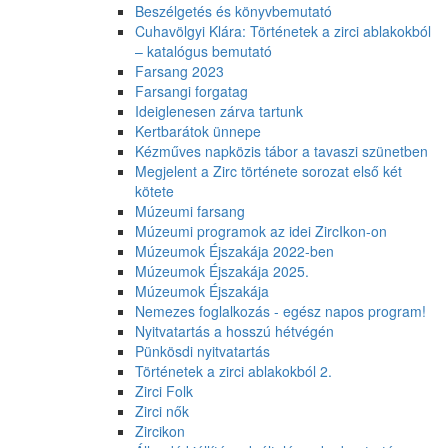
Beszélgetés és könyvbemutató
Cuhavölgyi Klára: Történetek a zirci ablakokból
– katalógus bemutató
Farsang 2023
Farsangi forgatag
Ideiglenesen zárva tartunk
Kertbarátok ünnepe
Kézműves napközis tábor a tavaszi szünetben
Megjelent a Zirc története sorozat első két
kötete
Múzeumi farsang
Múzeumi programok az idei ZircIkon-on
Múzeumok Éjszakája 2022-ben
Múzeumok Éjszakája 2025.
Múzeumok Éjszakája
Nemezes foglalkozás - egész napos program!
Nyitvatartás a hosszú hétvégén
Pünkösdi nyitvatartás
Történetek a zirci ablakokból 2.
Zirci Folk
Zirci nők
Zircikon