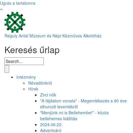
Ugrás a tartalomra
Reguly Antal Múzeum és Népi Kézműves Alkotóház
Keresés űrlap
Intézmény
Névadónkról
Hírek
Zirci nők
"A fájdalom vonata" - Megemlékezés a 80 éve
elhurcolt leventékről
"Menjünk mi is Betlehembe!" - közös
betlehemes kiállítás
2024.06.22.
Adventváró