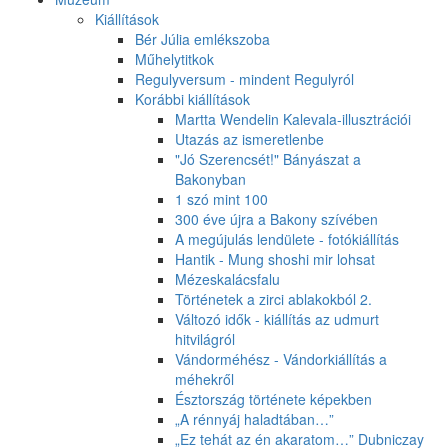
Kiállítások
Bér Júlia emlékszoba
Műhelytitkok
Regulyversum - mindent Regulyról
Korábbi kiállítások
Martta Wendelin Kalevala-illusztrációi
Utazás az ismeretlenbe
"Jó Szerencsét!" Bányászat a
Bakonyban
1 szó mint 100
300 éve újra a Bakony szívében
A megújulás lendülete - fotókiállítás
Hantik - Mung shoshi mir lohsat
Mézeskalácsfalu
Történetek a zirci ablakokból 2.
Változó idők - kiállítás az udmurt
hitvilágról
Vándorméhész - Vándorkiállítás a
méhekről
Észtország története képekben
„A rénnyáj haladtában…”
„Ez tehát az én akaratom…” Dubniczay