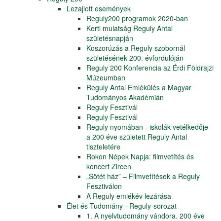
Lezajlott események
Reguly200 programok 2020-ban
Kerti mulatság Reguly Antal
születésnapján
Koszorúzás a Reguly szobornál
születésének 200. évfordulóján
Reguly 200 Konferencia az Érdi Földrajzi
Múzeumban
Reguly Antal Emlékülés a Magyar
Tudományos Akadémián
Reguly Fesztivál
Reguly Fesztivál
Reguly nyomában - iskolák vetélkedője
a 200 éve született Reguly Antal
tiszteletére
Rokon Népek Napja: filmvetítés és
koncert Zircen
„Sötét ház” – Filmvetítések a Reguly
Fesztiválon
A Reguly emlékév lezárása
Élet és Tudomány - Reguly-sorozat
1. A nyelvtudomány vándora. 200 éve