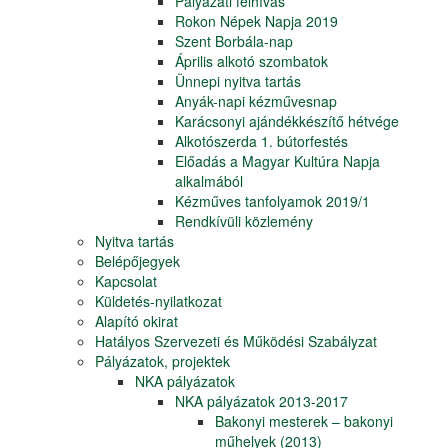
Pályázati felhívás
Rokon Népek Napja 2019
Szent Borbála-nap
Április alkotó szombatok
Ünnepi nyitva tartás
Anyák-napi kézművesnap
Karácsonyi ajándékkészítő hétvége
Alkotószerda 1. bútorfestés
Előadás a Magyar Kultúra Napja
alkalmából
Kézműves tanfolyamok 2019/1
Rendkívüli közlemény
Nyitva tartás
Belépőjegyek
Kapcsolat
Küldetés-nyilatkozat
Alapító okirat
Hatályos Szervezeti és Működési Szabályzat
Pályázatok, projektek
NKA pályázatok
NKA pályázatok 2013-2017
Bakonyi mesterek – bakonyi
műhelyek (2013)