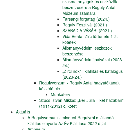
szakma anyagok és eszközök
beszerzésére a Reguly Antal
Múzeum számára
Farsangi forgatag (2024.)
Reguly Fesztivál (2021.)
SZABAD A VÁSÁR! (2021.)
Vida Beáta: Zirc története 1-2.
kötetek
Állományvédelmi eszközök
beszerzése
Állományvédelmi pályázat (2023-
24.)
„Zirci nők” - kiállítás és katalógus
(2023-24.)
Regulyverzum - Reguly Antal hagyatékának
közzététele
Munkaterv
Szűcs István Miklós: „Bér Júlia – két hazában”
(1911-2012) c. kötet
Aktuális
A Regulyversum - mindent Regulyról c. állandó
kiállítás elnyerte Az Év Kiállítása 2022 díjat
Archívum