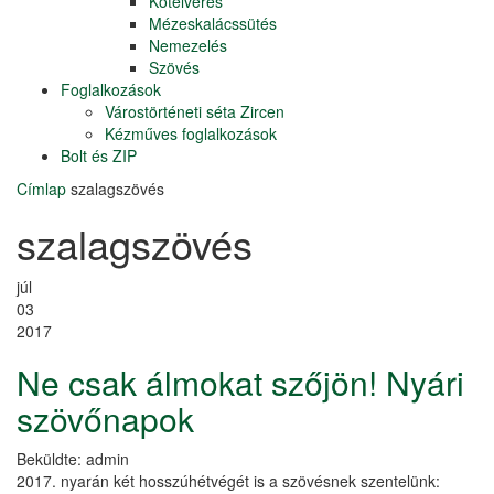
Kötélverés
Mézeskalácssütés
Nemezelés
Szövés
Foglalkozások
Várostörténeti séta Zircen
Kézműves foglalkozások
Bolt és ZIP
Címlap
szalagszövés
szalagszövés
júl
03
2017
Ne csak álmokat szőjön! Nyári
szövőnapok
Beküldte:
admin
2017. nyarán két hosszúhétvégét is a szövésnek szentelünk: