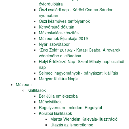
évfordulójára
Őszi családi nap - Kőrösi Csoma Sándor
nyomában
Őszi kézműves tanfolyamok
Kenyérsütő délután
Mézeskalács készítés
Múzeumok Éjszakája 2019
Nyári szövőtábor
"Zirci Zöld" 2019/2 - Kutasi Csaba: A rovarok
védelmébe c. előadása
Helyi Értékőrző Nap -Szent Mihály-napi családi
nap
Selmeci hagyományok - bányászati kiállítás
Magyar Kultúra Napja
Múzeum
Kiállítások
Bér Júlia emlékszoba
Műhelytitkok
Regulyversum - mindent Regulyról
Korábbi kiállítások
Martta Wendelin Kalevala-illusztrációi
Utazás az ismeretlenbe