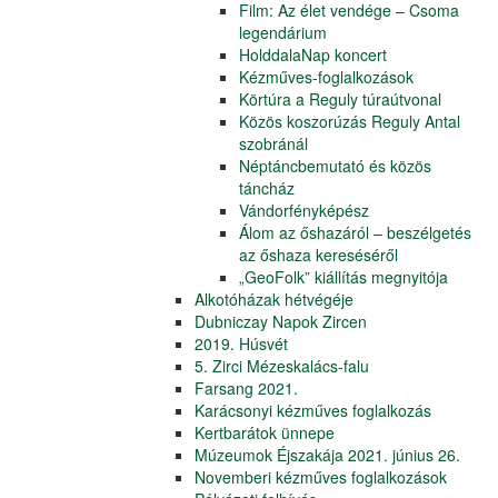
Film: Az élet vendége – Csoma
legendárium
HolddalaNap koncert
Kézműves-foglalkozások
Körtúra a Reguly túraútvonal
Közös koszorúzás Reguly Antal
szobránál
Néptáncbemutató és közös
táncház
Vándorfényképész
Álom az őshazáról – beszélgetés
az őshaza kereséséről
„GeoFolk” kiállítás megnyitója
Alkotóházak hétvégéje
Dubniczay Napok Zircen
2019. Húsvét
5. Zirci Mézeskalács-falu
Farsang 2021.
Karácsonyi kézműves foglalkozás
Kertbarátok ünnepe
Múzeumok Éjszakája 2021. június 26.
Novemberi kézműves foglalkozások