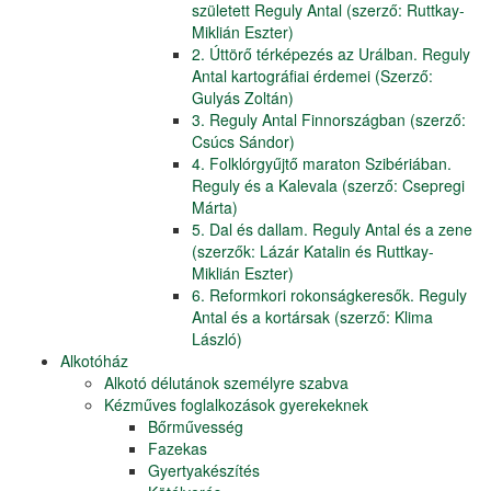
született Reguly Antal (szerző: Ruttkay-
Miklián Eszter)
2. Úttörő térképezés az Urálban. Reguly
Antal kartográfiai érdemei (Szerző:
Gulyás Zoltán)
3. Reguly Antal Finnországban (szerző:
Csúcs Sándor)
4. Folklórgyűjtő maraton Szibériában.
Reguly és a Kalevala (szerző: Csepregi
Márta)
5. Dal és dallam. Reguly Antal és a zene
(szerzők: Lázár Katalin és Ruttkay-
Miklián Eszter)
6. Reformkori rokonságkeresők. Reguly
Antal és a kortársak (szerző: Klima
László)
Alkotóház
Alkotó délutánok személyre szabva
Kézműves foglalkozások gyerekeknek
Bőrművesség
Fazekas
Gyertyakészítés