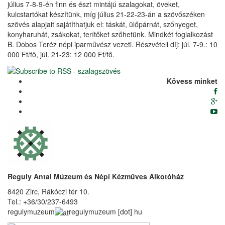
július 7-8-9-én finn és észt mintájú szalagokat, öveket,
kulcstartókat készítünk, míg július 21-22-23-án a szövőszéken
szövés alapjait sajátíthatjuk el: táskát, ülőpárnát, szőnyeget,
konyharuhát, zsákokat, terítőket szőhetünk. Mindkét foglalkozást
B. Dobos Teréz népi iparművész vezeti. Részvételi díj: júl. 7-9.: 10
000 Ft/fő, júl. 21-23: 12 000 Ft/fő.
Kövess minket
Reguly Antal Múzeum és Népi Kézműves Alkotóház
8420 Zirc, Rákóczi tér 10.
Tel.: +36/30/237-6493
regulymuzeum
regulymuzeum
[dot]
hu