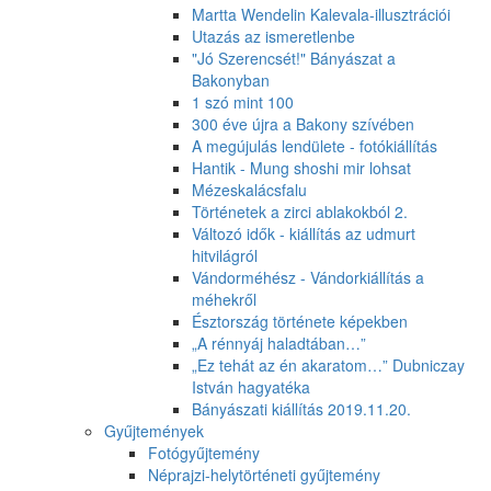
Martta Wendelin Kalevala-illusztrációi
Utazás az ismeretlenbe
"Jó Szerencsét!" Bányászat a
Bakonyban
1 szó mint 100
300 éve újra a Bakony szívében
A megújulás lendülete - fotókiállítás
Hantik - Mung shoshi mir lohsat
Mézeskalácsfalu
Történetek a zirci ablakokból 2.
Változó idők - kiállítás az udmurt
hitvilágról
Vándorméhész - Vándorkiállítás a
méhekről
Észtország története képekben
„A rénnyáj haladtában…”
„Ez tehát az én akaratom…” Dubniczay
István hagyatéka
Bányászati kiállítás 2019.11.20.
Gyűjtemények
Fotógyűjtemény
Néprajzi-helytörténeti gyűjtemény