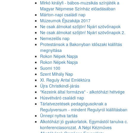
Mirkó királyfi - bábos-muzsikás színjáték a
Magyar Népmese Színház előadásában
Márton-napi családi nap
Múzeumok Éjszakája 2017
Ne csak álmokat szőjön! Nyári szövőnapok
Ne csak álmokat szőjön! Nyári szövőnapok 2.
Nemezelős nap
Protestánsok a Bakonyban időszaki kiállítás
megnyitása
Rokon Népek Napja
Rokon Népek Napja
Suomi 100
Szent Mihály Nap
XI. Reguly Antal Emléktúra
Újra Christkindl-járás
"Kezeink által formázva" - alkotóházi hétvége
Húsvétváró családi nap
Tárlatvezetések pedagógusoknak a
Regulyversum - mindent Regulyról kiállításban
Ünnepi nyitva tartás
Alkotóházi jó gyakorlatok. Egymástól tanulva c.
konferenciasorozat. A Népi Kézműves