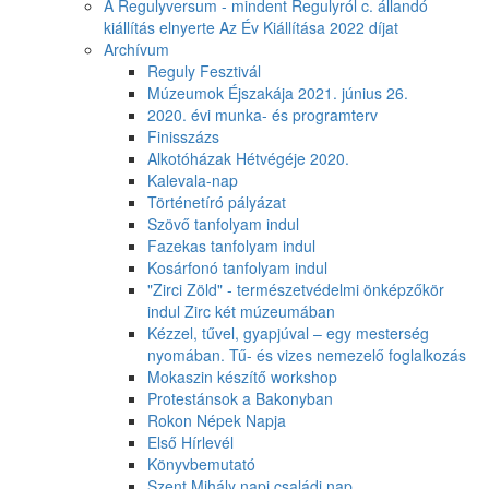
A Regulyversum - mindent Regulyról c. állandó
kiállítás elnyerte Az Év Kiállítása 2022 díjat
Archívum
Reguly Fesztivál
Múzeumok Éjszakája 2021. június 26.
2020. évi munka- és programterv
Finisszázs
Alkotóházak Hétvégéje 2020.
Kalevala-nap
Történetíró pályázat
Szövő tanfolyam indul
Fazekas tanfolyam indul
Kosárfonó tanfolyam indul
"Zirci Zöld" - természetvédelmi önképzőkör
indul Zirc két múzeumában
Kézzel, tűvel, gyapjúval – egy mesterség
nyomában. Tű- és vizes nemezelő foglalkozás
Mokaszin készítő workshop
Protestánsok a Bakonyban
Rokon Népek Napja
Első Hírlevél
Könyvbemutató
Szent Mihály napi családi nap