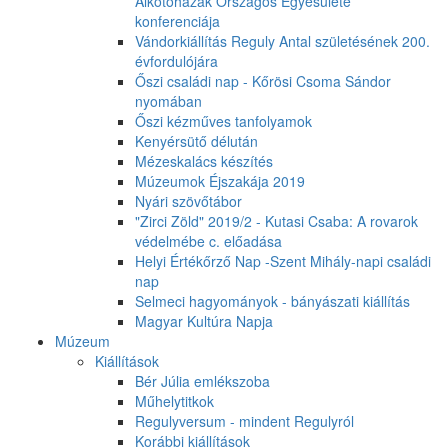
Alkotóházak Országos Egyesülete
konferenciája
Vándorkiállítás Reguly Antal születésének 200.
évfordulójára
Őszi családi nap - Kőrösi Csoma Sándor
nyomában
Őszi kézműves tanfolyamok
Kenyérsütő délután
Mézeskalács készítés
Múzeumok Éjszakája 2019
Nyári szövőtábor
"Zirci Zöld" 2019/2 - Kutasi Csaba: A rovarok
védelmébe c. előadása
Helyi Értékőrző Nap -Szent Mihály-napi családi
nap
Selmeci hagyományok - bányászati kiállítás
Magyar Kultúra Napja
Múzeum
Kiállítások
Bér Júlia emlékszoba
Műhelytitkok
Regulyversum - mindent Regulyról
Korábbi kiállítások