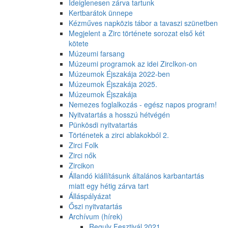
Ideiglenesen zárva tartunk
Kertbarátok ünnepe
Kézműves napközis tábor a tavaszi szünetben
Megjelent a Zirc története sorozat első két
kötete
Múzeumi farsang
Múzeumi programok az idei ZircIkon-on
Múzeumok Éjszakája 2022-ben
Múzeumok Éjszakája 2025.
Múzeumok Éjszakája
Nemezes foglalkozás - egész napos program!
Nyitvatartás a hosszú hétvégén
Pünkösdi nyitvatartás
Történetek a zirci ablakokból 2.
Zirci Folk
Zirci nők
Zircikon
Állandó kiállításunk általános karbantartás
miatt egy hétig zárva tart
Álláspályázat
Őszi nyitvatartás
Archívum (hírek)
Reguly Fesztivál 2021