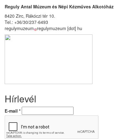
Reguly Antal Múzeum és Népi Kézműves Alkotóház
8420 Zirc, Rákóczi tér 10.
Tel.: +36/30/237-6493
regulymuzeum
regulymuzeum
[dot]
hu
Hírlevél
E-mail
*