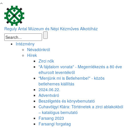
Ugrás a tartalomra
Reguly Antal Múzeum és Népi Kézműves Alkotóház
Keresés űrlap
Intézmény
Névadónkról
Hírek
Zirci nők
"A fájdalom vonata" - Megemlékezés a 80 éve
elhurcolt leventékről
"Menjünk mi is Betlehembe!" - közös
betlehemes kiállítás
2024.06.22.
Adventváró
Beszélgetés és könyvbemutató
Cuhavölgyi Klára: Történetek a zirci ablakokból
– katalógus bemutató
Farsang 2023
Farsangi forgatag