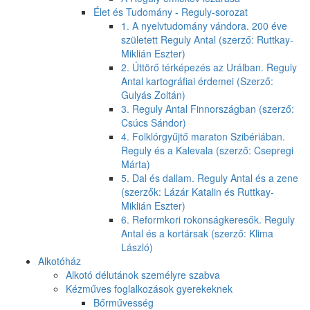
Élet és Tudomány - Reguly-sorozat
1. A nyelvtudomány vándora. 200 éve
született Reguly Antal (szerző: Ruttkay-
Miklián Eszter)
2. Úttörő térképezés az Urálban. Reguly
Antal kartográfiai érdemei (Szerző:
Gulyás Zoltán)
3. Reguly Antal Finnországban (szerző:
Csúcs Sándor)
4. Folklórgyűjtő maraton Szibériában.
Reguly és a Kalevala (szerző: Csepregi
Márta)
5. Dal és dallam. Reguly Antal és a zene
(szerzők: Lázár Katalin és Ruttkay-
Miklián Eszter)
6. Reformkori rokonságkeresők. Reguly
Antal és a kortársak (szerző: Klima
László)
Alkotóház
Alkotó délutánok személyre szabva
Kézműves foglalkozások gyerekeknek
Bőrművesség