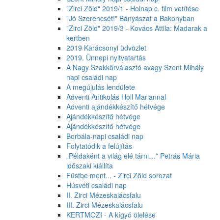
"Zirci Zöld" 2019/1 - Holnap c. film vetítése
"Jó Szerencsét!" Bányászat a Bakonyban
"Zirci Zöld" 2019/3 - Kovács Attila: Madarak a
kertben
2019 Karácsonyi üdvözlet
2019. Ünnepi nyitvatartás
A Nagy Szakkörválasztó avagy Szent Mihály
napi családi nap
A megújulás lendülete
Adventi Antikolás Holl Mariannal
Adventi ajándékkészítő hétvége
Ajándékkészítő hétvége
Ajándékkészítő hétvége
Borbála-napi családi nap
Folytatódik a felújítás
„Példaként a világ elé tárni…” Petrás Mária
időszaki kiállíta
Füstbe ment... - Zirci Zöld sorozat
Húsvéti családi nap
II. Zirci Mézeskalácsfalu
III. Zirci Mézeskalácsfalu
KERTMOZI - A kígyó ölelése