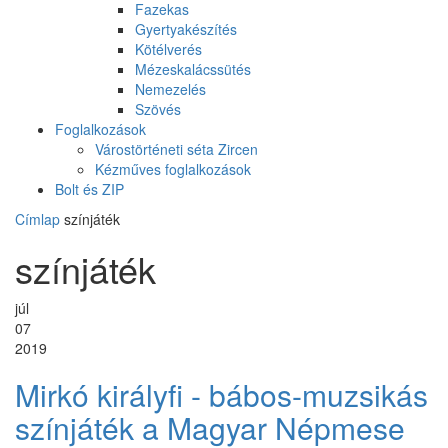
Fazekas
Gyertyakészítés
Kötélverés
Mézeskalácssütés
Nemezelés
Szövés
Foglalkozások
Várostörténeti séta Zircen
Kézműves foglalkozások
Bolt és ZIP
Címlap
színjáték
színjáték
júl
07
2019
Mirkó királyfi - bábos-muzsikás
színjáték a Magyar Népmese