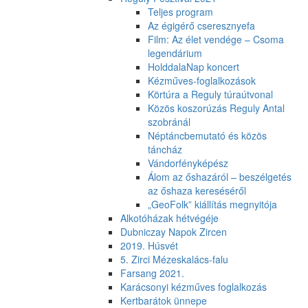
Teljes program
Az égigérő cseresznyefa
Film: Az élet vendége – Csoma
legendárium
HolddalaNap koncert
Kézműves-foglalkozások
Körtúra a Reguly túraútvonal
Közös koszorúzás Reguly Antal
szobránál
Néptáncbemutató és közös
táncház
Vándorfényképész
Álom az őshazáról – beszélgetés
az őshaza kereséséről
„GeoFolk” kiállítás megnyitója
Alkotóházak hétvégéje
Dubniczay Napok Zircen
2019. Húsvét
5. Zirci Mézeskalács-falu
Farsang 2021.
Karácsonyi kézműves foglalkozás
Kertbarátok ünnepe