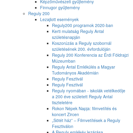
Képzőművészeti gyűjtemény
Finnugor gyűjtemény
Reguly 200
Lezajlott események
Reguly200 programok 2020-ban
Kerti mulatság Reguly Antal
születésnapján
Koszorúzás a Reguly szobornál
születésének 200. évfordulóján
Reguly 200 Konferencia az Érdi Földrajzi
Múzeumban
Reguly Antal Emlékülés a Magyar
Tudományos Akadémián
Reguly Fesztivál
Reguly Fesztivál
Reguly nyomában - iskolák vetélkedője
a 200 éve született Reguly Antal
tiszteletére
Rokon Népek Napja: filmvetítés és
koncert Zircen
„Sötét ház” – Filmvetítések a Reguly
Fesztiválon
A Reguly emlékév lezárása