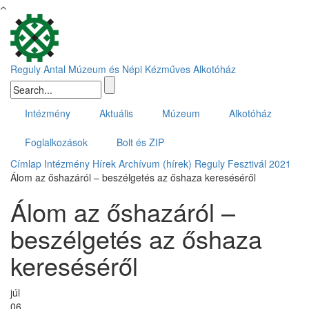
Ugrás a tartalomra
Reguly Antal Múzeum és Népi Kézműves Alkotóház
Keresés űrlap
Intézmény
Aktuális
Múzeum
Alkotóház
Foglalkozások
Bolt és ZIP
Címlap
Intézmény
Hírek
Archívum (hírek)
Reguly Fesztivál 2021
Álom az őshazáról – beszélgetés az őshaza kereséséről
Álom az őshazáról –
beszélgetés az őshaza
kereséséről
júl
06