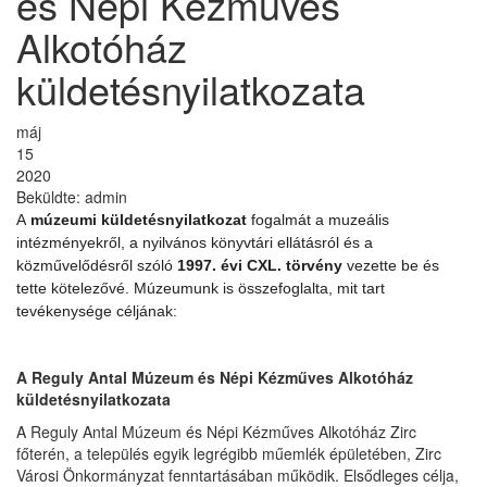
és Népi Kézműves
Alkotóház
küldetésnyilatkozata
máj
15
2020
Beküldte:
admin
A
múzeumi küldetésnyilatkozat
fogalmát a muzeális
intézményekről, a nyilvános könyvtári ellátásról és a
közművelődésről szóló
1997. évi CXL. törvény
vezette be és
tette kötelezővé. Múzeumunk is összefoglalta, mit tart
tevékenysége céljának:
A Reguly Antal Múzeum és Népi Kézműves Alkotóház
küldetésnyilatkozata
A Reguly Antal Múzeum és Népi Kézműves Alkotóház Zirc
főterén, a település egyik legrégibb műemlék épületében, Zirc
Városi Önkormányzat fenntartásában működik. Elsődleges célja,