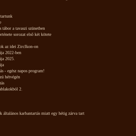
 tartunk
e
tábor a tavaszi szünetben
rténete sorozat első két kötete
k az idei ZircIkon-on
ja 2022-ben
ja 2025.
ja
ás - egész napos program!
szú hétvégén
tás
 ablakokból 2.
k általános karbantartás miatt egy hétig zárva tart