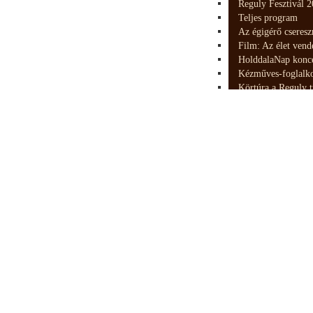
Reguly Fesztivál 
Teljes program
Az égigérő cseresz
Film: Az élet ven
HolddalaNap konc
Kézműves-foglalk
Körtúra a Reguly t
Közös koszorúzás 
Néptáncbemutató é
Vándorfényképész
Álom az őshazáról 
„GeoFolk” kiállítá
Alkotóházak hétvé
Dubniczay Napok 
2019. Húsvét
5. Zirci Mézeskalá
Farsang 2021.
Karácsonyi kézműv
Kertbarátok ünnep
Múzeumok Éjszakáj
Novemberi kézműv
Pályázati felhívás
Rokon Népek Napj