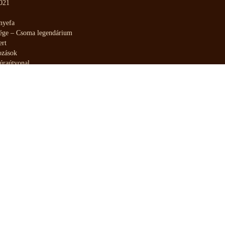
2021
nyefa
dége – Csoma legendárium
ert
ozások
úraútvonal
Reguly Antal szobránál
s közös táncház
– beszélgetés az őshaza kereséséről
s megnyitója
géje
Zircen
cs-falu
es foglalkozás
e
a 2021. június 26.
es foglalkozások
a 2019