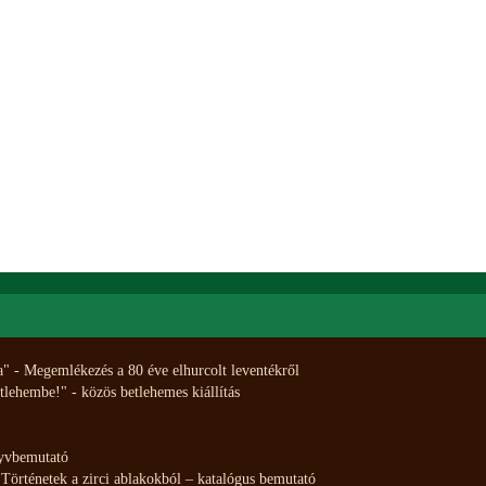
" - Megemlékezés a 80 éve elhurcolt leventékről
lehembe!" - közös betlehemes kiállítás
nyvbemutató
Történetek a zirci ablakokból – katalógus bemutató