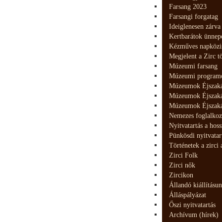
Farsang 2023
Farsangi forgatag
Ideiglenesen zárva
Kertbarátok ünnep
Kézműves napközis 
Megjelent a Zirc tö
Múzeumi farsang
Múzeumi programo
Múzeumok Éjszaká
Múzeumok Éjszaká
Múzeumok Éjszaká
Nemezes foglalkoz
Nyitvatartás a hos
Pünkösdi nyitvatar
Történetek a zirci
Zirci Folk
Zirci nők
Zircikon
Állandó kiállításun
Álláspályázat
Őszi nyitvatartás
Archívum (hírek)