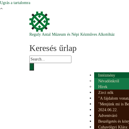
Ugrás a tartalomra
Reguly Antal Múzeum és Népi Kézműves Alkotóház
Keresés űrlap
Intézmény
Névadónkról
Hírek
Zirci nők
"A fájdalom vonata
"Menjünk mi is Bet
2024.06.22.
Adventváró
Beszélgetés és kö
Cuhavölgyi Klára: 