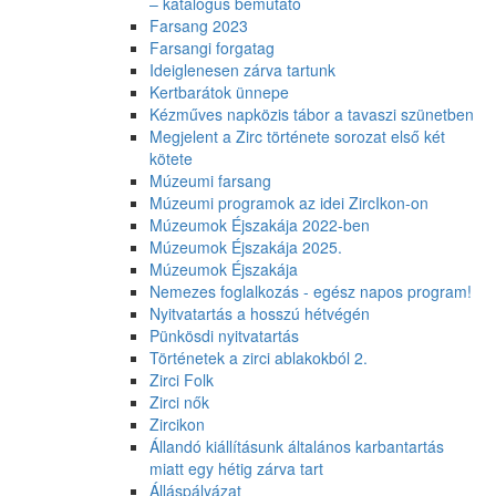
– katalógus bemutató
Farsang 2023
Farsangi forgatag
Ideiglenesen zárva tartunk
Kertbarátok ünnepe
Kézműves napközis tábor a tavaszi szünetben
Megjelent a Zirc története sorozat első két
kötete
Múzeumi farsang
Múzeumi programok az idei ZircIkon-on
Múzeumok Éjszakája 2022-ben
Múzeumok Éjszakája 2025.
Múzeumok Éjszakája
Nemezes foglalkozás - egész napos program!
Nyitvatartás a hosszú hétvégén
Pünkösdi nyitvatartás
Történetek a zirci ablakokból 2.
Zirci Folk
Zirci nők
Zircikon
Állandó kiállításunk általános karbantartás
miatt egy hétig zárva tart
Álláspályázat