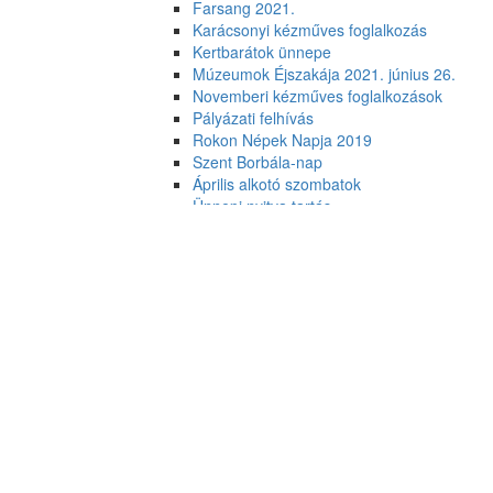
Farsang 2021.
Karácsonyi kézműves foglalkozás
Kertbarátok ünnepe
Múzeumok Éjszakája 2021. június 26.
Novemberi kézműves foglalkozások
Pályázati felhívás
Rokon Népek Napja 2019
Szent Borbála-nap
Április alkotó szombatok
Ünnepi nyitva tartás
Anyák-napi kézművesnap
Karácsonyi ajándékkészítő hétvége
Alkotószerda 1. bútorfestés
Előadás a Magyar Kultúra Napja
alkalmából
Kézműves tanfolyamok 2019/1
Rendkívüli közlemény
Nyitva tartás
Belépőjegyek
Kapcsolat
Küldetés-nyilatkozat
Alapító okirat
Hatályos Szervezeti és Működési Szabályzat