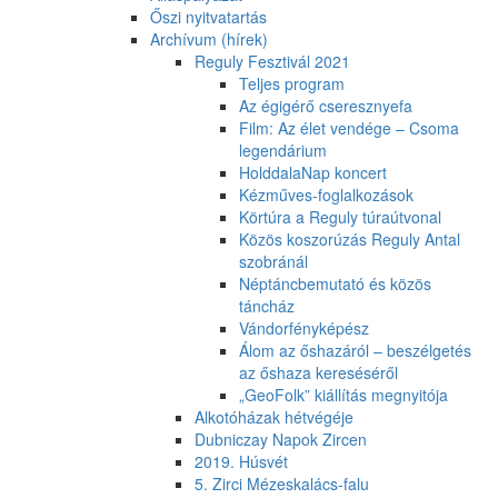
Őszi nyitvatartás
Archívum (hírek)
Reguly Fesztivál 2021
Teljes program
Az égigérő cseresznyefa
Film: Az élet vendége – Csoma
legendárium
HolddalaNap koncert
Kézműves-foglalkozások
Körtúra a Reguly túraútvonal
Közös koszorúzás Reguly Antal
szobránál
Néptáncbemutató és közös
táncház
Vándorfényképész
Álom az őshazáról – beszélgetés
az őshaza kereséséről
„GeoFolk” kiállítás megnyitója
Alkotóházak hétvégéje
Dubniczay Napok Zircen
2019. Húsvét
5. Zirci Mézeskalács-falu