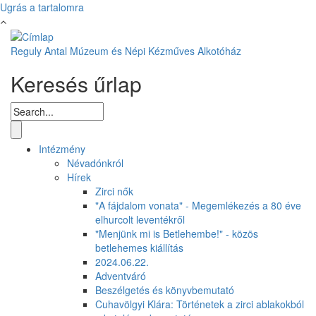
Ugrás a tartalomra
Reguly Antal Múzeum és Népi Kézműves Alkotóház
Keresés űrlap
Intézmény
Névadónkról
Hírek
Zirci nők
"A fájdalom vonata" - Megemlékezés a 80 éve
elhurcolt leventékről
"Menjünk mi is Betlehembe!" - közös
betlehemes kiállítás
2024.06.22.
Adventváró
Beszélgetés és könyvbemutató
Cuhavölgyi Klára: Történetek a zirci ablakokból