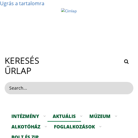
Ugrás a tartalomra
Reguly Antal Múzeum és Népi Kézműves
Alkotóház
KERESÉS
ŰRLAP
INTÉZMÉNY
AKTUÁLIS
MÚZEUM
ALKOTÓHÁZ
FOGLALKOZÁSOK
BOLT ÉS ZIP