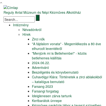
Ugrás a tartalomra
Reguly Antal Múzeum és Népi Kézműves Alkotóház
Keresés űrlap
Intézmény
Névadónkról
Hírek
Zirci nők
"A fájdalom vonata" - Megemlékezés a 80 éve
elhurcolt leventékről
"Menjünk mi is Betlehembe!" - közös
betlehemes kiállítás
2024.06.22.
Adventváró
Beszélgetés és könyvbemutató
Cuhavölgyi Klára: Történetek a zirci ablakokból
– katalógus bemutató
Farsang 2023
Farsangi forgatag
Ideiglenesen zárva tartunk
Kertbarátok ünnepe
Kézműves napközis tábor a tavaszi szünetben