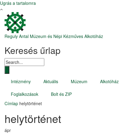
Ugrás a tartalomra
Reguly Antal Múzeum és Népi Kézműves Alkotóház
Keresés űrlap
Intézmény
Aktuális
Múzeum
Alkotóház
Foglalkozások
Bolt és ZIP
Címlap
helytörténet
helytörténet
ápr