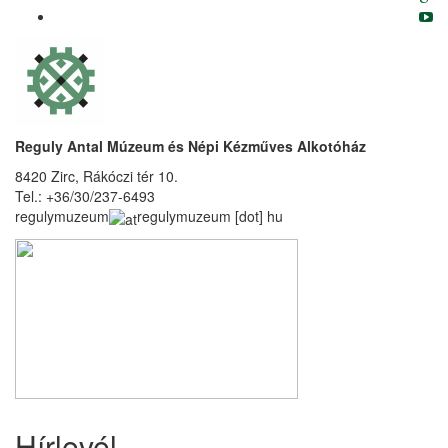
Reguly Antal Múzeum és Népi Kézműves Alkotóház
8420 Zirc, Rákóczi tér 10.
Tel.: +36/30/237-6493
regulymuzeum
regulymuzeum
[dot]
hu
Hírlevél