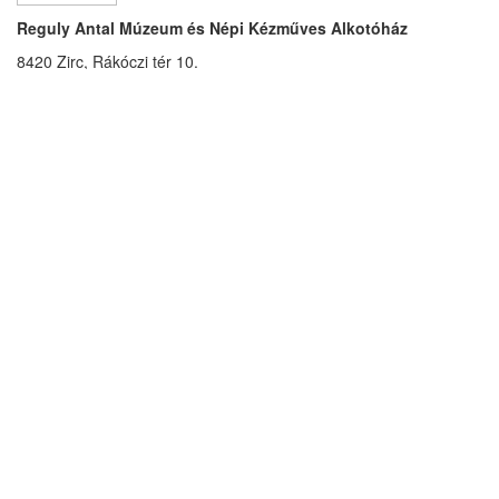
Reguly Antal Múzeum és Népi Kézműves Alkotóház
8420 Zirc, Rákóczi tér 10.
Tel.: +36/30/237-6493
regulymuzeum
regulymuzeum
[dot]
hu
Hírlevél
E-mail
*