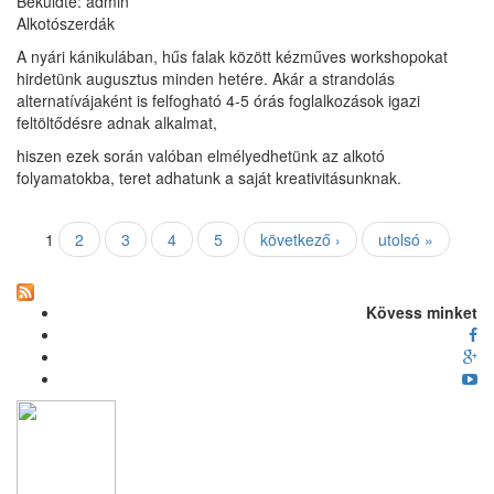
Beküldte:
admin
Alkotószerdák
A nyári kánikulában, hűs falak között kézműves workshopokat
hirdetünk augusztus minden hetére. Akár a strandolás
alternatívájaként is felfogható 4-5 órás foglalkozások igazi
feltöltődésre adnak alkalmat,
hiszen ezek során valóban elmélyedhetünk az alkotó
folyamatokba, teret adhatunk a saját kreativitásunknak.
Oldalak
1
2
3
4
5
következő ›
utolsó »
Kövess minket